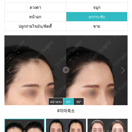
ดวงตา
จมูก
หน้าอก
ยกกระชับ
ปลูกถ่ายไขมัน/พิตตี้
ชาย
หน้าตรง
45°
90°
#이마축소