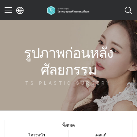
이전
รูปภาพก่อนหลัง
ศัลยกรรม
TS PLASTIC SURGERY
ทั้งหมด
โครงหน้า
เคสแก้